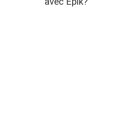
avec Epik?
Livraison de domaine sécurisée et
instantanée
Le domaine que vous achetez est livré à l'achat.