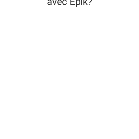
avec Epik?
Livraison de domaine sécurisée et
instantanée
Le domaine que vous achetez est livré à l'achat.