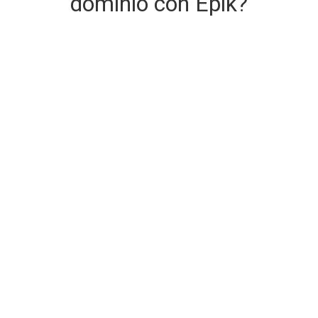
dominio con Epik?
Consegna del dominio sicura e
immediata
Il dominio che stai acquistando viene consegnato al
momento dell'acquisto.