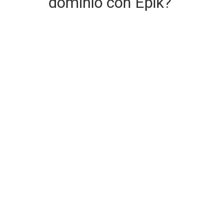
dominio con Epik?
Consegna del dominio sicura e
immediata
Il dominio che stai acquistando viene consegnato al
momento dell'acquisto.