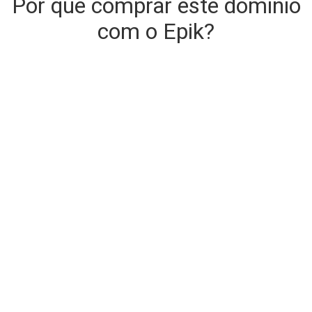
Por que comprar este domínio
com o Epik?
Entrega Segura e Instantânea de
Domínios
O domínio que você está comprando é entregue na
compra.